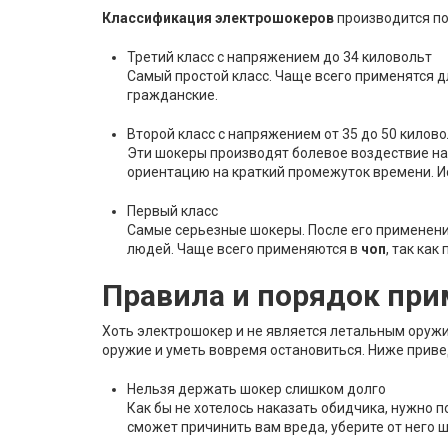
Классификация электрошокеров
производится по
Третий класс с напряжением до 34 киловольт
Самый простой класс. Чаще всего применятся д
гражданские.
Второй класс с напряжением от 35 до 50 килов
Эти шокеры производят болевое воздествие на
ориентацию на краткий промежуток времени. 
Первый класс
Самые серьезные шокеры. После его применен
людей. Чаще всего применяются в
чоп
, так ка
Правила и порядок пр
Хоть электрошокер и не является летальным оружие
оружие и уметь вовремя остановиться. Ниже прив
Нельзя держать шокер слишком долго
Как бы не хотелось наказать обидчика, нужно п
сможет причинить вам вреда, уберите от него 