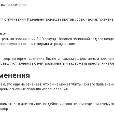
 их напряжению.
ля отпугивания. Идеально подойдет против собак, так как примене
ольт
 цель на протяжении 3-10 секунд. Человек попавший под его воз
Используют
охранные фирмы
и гражданские
ия жертва теряет сознание. Является самым эффективным против 
к позволяют полностью нейтрализовать и задержать преступника бе
именения
м, это еще не означает, что он не может убить. При его применени
едены основные правила использования.
онимать что длительное воздействия тока не приведет ни к чему х
шокер