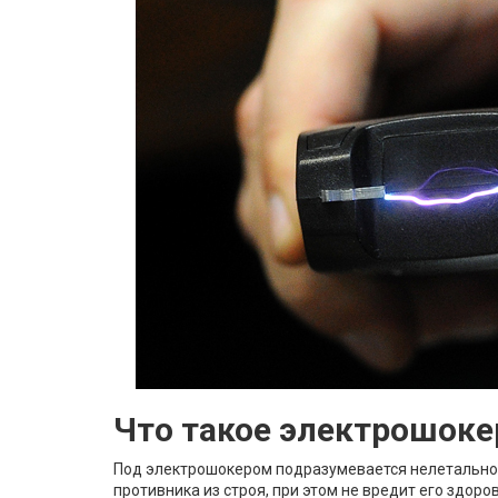
Что такое электрошоке
Под электрошокером подразумевается нелетальное
противника из строя, при этом не вредит его здор