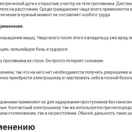
ктрической дуги к открытому участку на теле противника. Диста
теля на расстоянии. Среди гражданских чаще всего применяются к
влечение в нужный момент не составляет особого труда.
применения:
окращение мышц. Чаще всего после этого к владельцу уже вряд л
цию, сильнейшую боль и судороги.
 противника из строя. Он просто потеряет сознание.
шением, так что на него нет необходимости получать разрешение 
енно приобрести электрошокер и чувствовать себя в полной безоп
Охранники применяют их для задержания преступников без нанесен
ные. Контактный электрошокер так же используется при непосредс
ом столкновении, так и на расстоянии. Обычно дальность таких ш
менению