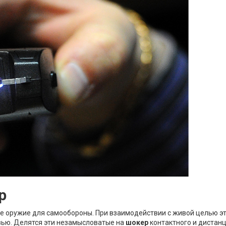
р
 оружие для самообороны. При взаимодействии с живой целью это
овью. Делятся эти незамысловатые на
шокер
контактного и дистан